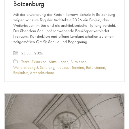
Boizenburg
Mit der Erweiterung der Rudolf-Tarnow-Schule in Boizenburg
zeigen wir zum Tag der Architektur 2026 ein Projekt, das
Weiterbauen im Bestand als architektonische Haltung versteht.
Der über dem Schulhof schwebende Baukörper verbindet
Freiraum, Konstruktion und offene Lernlandschaften zu einem
zeitgemäßen Ort für Schule und Begegnung.
25. Juni 2026
Team
,
Exkursion
,
Mitteilungen
,
Büroleben
,
Weiterbildung & Schulung
,
Neubau
,
Termine
,
Exkursionen
,
Baukultur
,
Architekturbüro