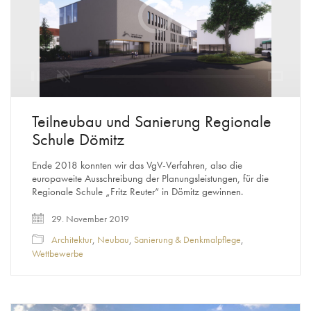
Video
Player
is
loading.
Loaded
:
Unmute
0%
Teilneubau und Sanierung Regionale
Schule Dömitz
Ende 2018 konnten wir das VgV-Verfahren, also die
europaweite Ausschreibung der Planungsleistungen, für die
Regionale Schule „Fritz Reuter“ in Dömitz gewinnen.
29. November 2019
Architektur
,
Neubau
,
Sanierung & Denkmalpflege
,
Wettbewerbe