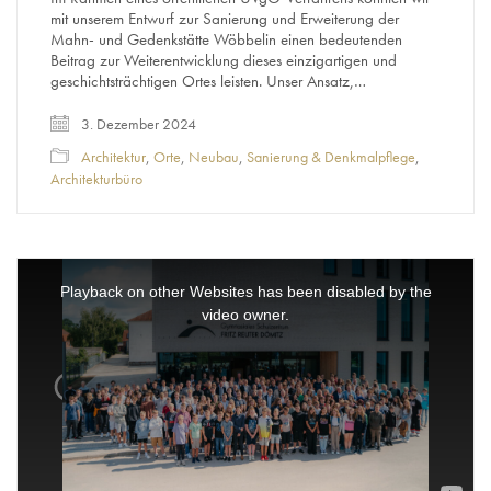
mit unserem Entwurf zur Sanierung und Erweiterung der
Mahn- und Gedenkstätte Wöbbelin einen bedeutenden
Beitrag zur Weiterentwicklung dieses einzigartigen und
geschichtsträchtigen Ortes leisten. Unser Ansatz,…
3. Dezember 2024
Architektur
,
Orte
,
Neubau
,
Sanierung & Denkmalpflege
,
Architekturbüro
This
is
a
Playback on other Websites has been disabled by the
modal
window.
video owner.