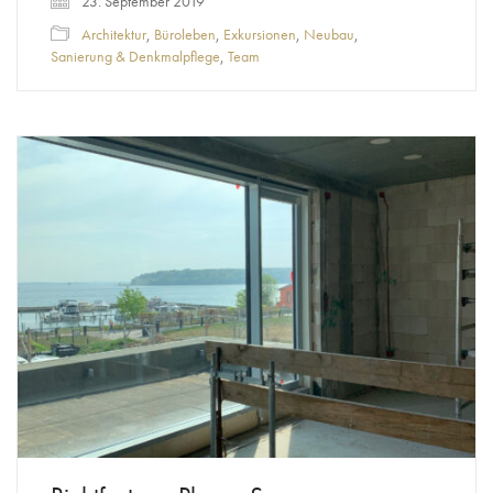
23. September 2019
Architektur
,
Büroleben
,
Exkursionen
,
Neubau
,
Sanierung & Denkmalpflege
,
Team