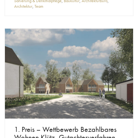
Sanierung & Denkmalpflege
,
Baukultur
,
Architekturbüro
,
Architektur
,
Team
1. Preis – Wettbewerb Bezahlbares
Wohnen Klütz, Gutachterverfahren