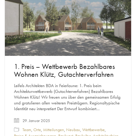
1. Preis – Wettbewerb Bezahlbares
Wohnen Klütz, Gutachterverfahren
Leifels Architekten BDA in Feierlaune: 1. Preis beim
Architekturwettbewerb (Gutachterverfahren) Bezahlbares
Wohnen Klütz! Wir freuen uns über den gemeinsamen Erfolg
und gratulieren allen weiteren Preisträgern. Regionaltypische
Identität neu interpretiert Der Entwurf kombiniert…
29. Januar 2025
Team
,
Orte
,
Mitteilungen
,
Neubau
,
Wettbewerbe
,
Preise & Auszeichnungen
,
Baukunst
,
Baukultur
,
Architekturbüro
,