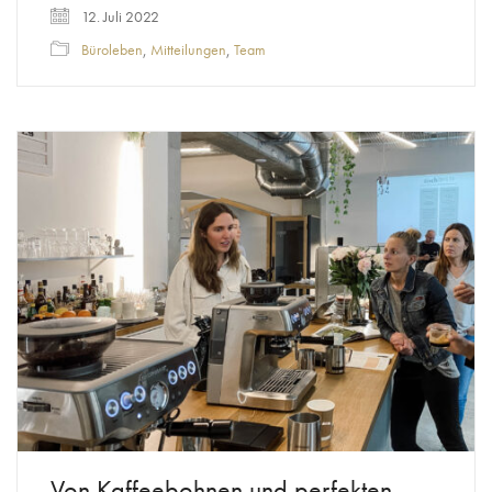
12. Juli 2022
Büroleben
,
Mitteilungen
,
Team
Von Kaffeebohnen und perfekten