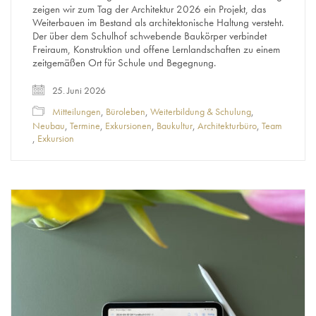
zeigen wir zum Tag der Architektur 2026 ein Projekt, das
Weiterbauen im Bestand als architektonische Haltung versteht.
Der über dem Schulhof schwebende Baukörper verbindet
Freiraum, Konstruktion und offene Lernlandschaften zu einem
zeitgemäßen Ort für Schule und Begegnung.
25. Juni 2026
Mitteilungen
,
Büroleben
,
Weiterbildung & Schulung
,
Neubau
,
Termine
,
Exkursionen
,
Baukultur
,
Architekturbüro
,
Team
,
Exkursion