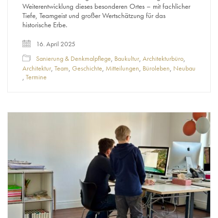
Weiterentwicklung dieses besonderen Ortes – mit fachlicher
Tiefe, Teamgeist und großer Wertschätzung für das
historische Erbe.
16. April 2025
Sanierung & Denkmalpflege
,
Baukultur
,
Architekturbüro
,
Architektur
,
Team
,
Geschichte
,
Mitteilungen
,
Büroleben
,
Neubau
,
Termine