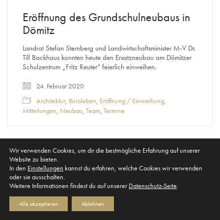
Eröffnung des Grundschulneubaus in
Dömitz
Landrat Stefan Sternberg und Landwirtschaftsminister M-V Dr.
Till Backhaus konnten heute den Ersatzneubau am Dömitzer
Schulzentrum „Fritz Reuter“ feierlich einweihen.
24. Februar 2020
Architektur
,
Büroleben
,
Eröffnung / Einweihung
,
Mitteilungen
,
Neubau
,
Team
,
Termine
Wir verwenden Cookies, um dir die bestmögliche Erfahrung auf unserer
Mehr anzeigen
Website zu bieten.
www.leifels-architekten.de © Copyright 2004 -
In den
Einstellungen
kannst du erfahren, welche Cookies wir verwenden
2026
All rights reserved. Made in Germany. MV tut
oder sie ausschalten.
gut.
Weitere Informationen findest du auf unserer
Datenschutz-Seite
.
Impressum
Datenschutzerklärung
|
alle Blogeinträge
Alle akzeptieren
Ablehnen