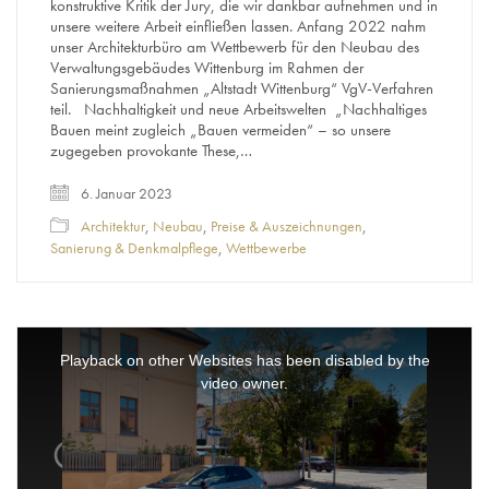
konstruktive Kritik der Jury, die wir dankbar aufnehmen und in
unsere weitere Arbeit einfließen lassen. Anfang 2022 nahm
unser Architekturbüro am Wettbewerb für den Neubau des
Verwaltungsgebäudes Wittenburg im Rahmen der
Sanierungsmaßnahmen „Altstadt Wittenburg“ VgV-Verfahren
teil. Nachhaltigkeit und neue Arbeitswelten „Nachhaltiges
Bauen meint zugleich „Bauen vermeiden“ – so unsere
zugegeben provokante These,…
6. Januar 2023
Architektur
,
Neubau
,
Preise & Auszeichnungen
,
Sanierung & Denkmalpflege
,
Wettbewerbe
This
is
a
Playback on other Websites has been disabled by the
modal
window.
video owner.