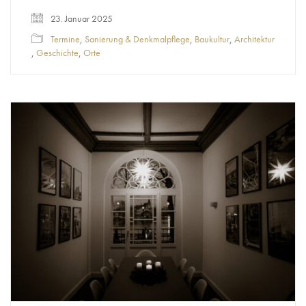
23. Januar 2025
Termine
,
Sanierung & Denkmalpflege
,
Baukultur
,
Architektur
,
Geschichte
,
Orte