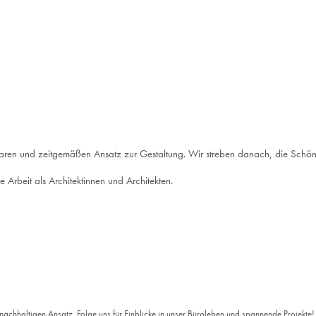
laren und zeitgemäßen Ansatz zur Gestaltung. Wir streben danach, die Schönhei
e Arbeit als Architektinnen und Architekten.
 nachhaltigen Ansatz. Folge uns für Einblicke in unser Büroleben und spannende Projekte!