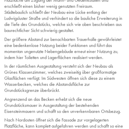
Platzfläche am Zugang der Mahn- und Gedenkstätten und
erschließt einen bisher wenig genutzten Freiraum.
Städtebaulich schließt der Neubau eine Lücke entlang der
Ludwigsluster Straße und verhindert so die bauliche Erweiterung in
die Tiefe des Grundstücks, welche sich wie oben beschrieben aus
baurechtlicher Sicht schwierig gestaltet.
Der größere Abstand zur benachbarten Trauerhalle gewährleistet
eine bedenkenlose Nutzung beider Funktionen und führt das
momentan ungenutzte Nebengebäude erneut einer Nutzung zu,
indem hier Toiletten und Lagerflächen realisiert werden.
In der räumlichen Ausgestaltung versteht sich der Neubau als
Grünes Klassenzimmer, welches zweiseitig über großformatige
Glasflächen verfügt. Im Südwesten öffnen sich diese zu einem
Wasserbecken, welches die Abstandsfläche zur
Grundstücksgrenze überbrückt.
Angrenzend an das Becken erhebt sich die neue
Grundstücksmauer in Ausgestaltung der bestehenden
Eisensteinmauern und schafft so den unverkennbaren Ortsbezug.
Nach Nordosten öffnet sich die Fassade zur vorgelagerten
Platzfläche, kann komplett aufgefahren werden und schafft so eine