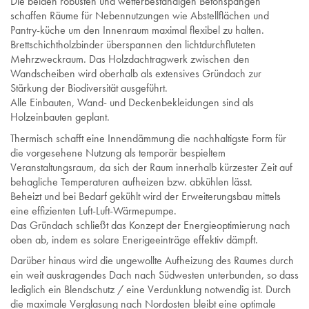
Die beiden robusten und wetterbeständigen Betonspangen
schaffen Räume für Nebennutzungen wie Abstellflächen und
Pantry-küche um den Innenraum maximal flexibel zu halten.
Brettschichtholzbinder überspannen den lichtdurchfluteten
Mehrzweckraum. Das Holzdachtragwerk zwischen den
Wandscheiben wird oberhalb als extensives Gründach zur
Stärkung der Biodiversität ausgeführt.
Alle Einbauten, Wand- und Deckenbekleidungen sind als
Holzeinbauten geplant.
Thermisch schafft eine Innendämmung die nachhaltigste Form für
die vorgesehene Nutzung als temporär bespieltem
Veranstaltungsraum, da sich der Raum innerhalb kürzester Zeit auf
behagliche Temperaturen aufheizen bzw. abkühlen lässt.
Beheizt und bei Bedarf gekühlt wird der Erweiterungsbau mittels
eine effizienten Luft-Luft-Wärmepumpe.
Das Gründach schließt das Konzept der Energieoptimierung nach
oben ab, indem es solare Enerigeeinträge effektiv dämpft.
Darüber hinaus wird die ungewollte Aufheizung des Raumes durch
ein weit auskragendes Dach nach Südwesten unterbunden, so dass
lediglich ein Blendschutz / eine Verdunklung notwendig ist. Durch
die maximale Verglasung nach Nordosten bleibt eine optimale