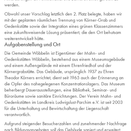
werden.
Obwohl unser Vorschlag letztlich den 2. Platz belegte, haben wir
mit der geplanten räumlichen Trennung von Körner-Grab und
Gedenkstätte sowie der Integration eines grünen Klassenzimmers
eine zukunftsweisende Lösung präsentiert, die den Ort behutsam
weiterentwickelt hätte.
Aufgabenstellung und Ort
Die Gemeinde Wöbbelin ist Eigentümer der Mahn- und
Gedenkstätten Wöbbelin, bestehend aus einem Museumsgebäude
und einem Außengelände mit einem Ehrenfriedhof und der
Körnergrabstätte. Das Gebäude, ursprünglich 1937 zu Ehren
Theodor Körners errichtet, dient seit 1965 auch der Erinnerung an
die Opfer des nahegelegenen Konzentrationslagers. Das Museum
beherbergt Dauerausstellungen, eine Bibliothek, Seminar- und
Büroräume sowie sanitäre Einrichtungen. Der Verein Mahn- und
Gedenkstätten im Landkreis Ludwigslust-Parchim e.V. ist seit 2003
für die Unterhaltung und Bewirtschaftung der Liegenschaft
verantwortlich.
Aufgrund steigender Besucherzahlen und zunehmender Nachfrage
nach Bildungsangeboten soll das Gebäude saniert und erweitert