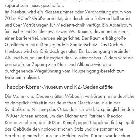
separat sein muss, geschaffen.
Im Neubau wird ein Klassenzimmer oder Veranstaltungsraum von
70 bis 90 m2 Größe errichtet, der durch eine Faltwand teilbar ist
und über Vorrüstungen für Medientechnik verfügt. Ein Abstellraum
für Tische und Stühle sowie zwei WC-Räume, davon mindestens
einer barrierefrei, werden eingerichtet. Der Raum erhält große
Glasflächen mit außenliegendem Sonnenschutz. Das Dach des
Neubaus wird als Gründach gestaltet. Ein Laubengang verbindet
Alt- und Neubau und integriert den Toilettenanbau. Zudem wird ein
barrierefreier Zugang zum Neu- und Altbau sowie eine
durchgehende Wegeführung vom Haupteingangsbereich zum
Museum realisiert.
Theodor-Körner-Museum und KZ-Gedenkstätte
Die Mahn- und Gedenkstätten Wöbbelin verkörpern eine deutliche
Widersprüchlichkeit in der deutschen Geschichte, die in der
Symbolik und Nutzung des Ortes deutlich wird. Ursprünglich in den
1930er Jahren erbaut, um den Dichter und Patrioten Theodor
Körner zu ehren, der 1813 im Kampf gegen Napoleon fiel, spiegelt
das Gebäude den nationalistischen Stolz und die romantische
Verehrung eines historischen Helden wider. Körner wurde schon